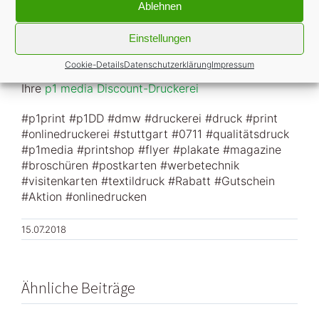
Ablehnen
Einstellungen
Cookie-Details
Datenschutzerklärung
Impressum
EINFACH. GÜNSTIG. DRUCKEN.
Ihre
p1 media Discount-Druckerei
#
p1print
#
p1DD
#
dmw
#
druckerei
#
druck
#
print
#
onlinedruckerei
#
stuttgart
#0711
#
qualitätsdruck
#
p1media
#
printshop
#
flyer
#
plakate
#
magazine
#
broschüren
#
postkarten
#
werbetechnik
#
visitenkarten
#
textildruck
#
Rabatt
#
Gutschein
#
Aktion
#
onlinedrucken
15.07.2018
Ähnliche Beiträge
Neu: