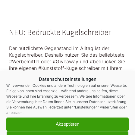
NEU: Bedruckte Kugelschreiber
Der nützlichste Gegenstand im Alltag ist der
Kugelschreiber. Deshalb nutzen Sie das beliebteste
#
Werbemittel
oder
#
Giveaway
und
#
bedrucken
Sie
ihre eigenen
#
Kunststoff
-Kugelschreiber mit Ihrem
Logo oder Motiv und das ab 1 Stück! Infos & Preise:
Datenschutzeinstellungen
www.p1print.de
Wir verwenden Cookies und andere Technologien auf unserer Webseite.
Einige von ihnen sind essenziell, während andere uns helfen, diese
Webseite und Ihre Erfahrung zu verbessern. Weitere Informationen über
die Verwendung Ihrer Daten finden Sie in unserer
Datenschutzerklärung
.
Sie können Ihre Auswahl jederzeit unter "Einstellungen" widerrufen oder
anpassen.
Klicke hier, um Marketing-Cookies zu
Akzeptieren
akzeptieren und diesen Inhalt zu aktivieren