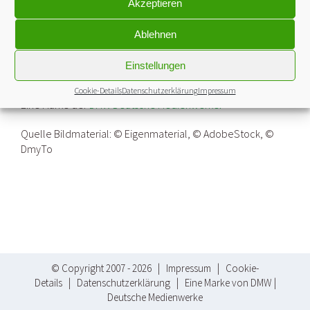
Akzeptieren
Rechtsform: Einzelunternehmen
Gerichtsstand: Amtsgericht Stuttgart
Ablehnen
Inhaber & Geschäftsführer: Herr Patrick Heufers
Betriebsnummer: 95148928
Einstellungen
VerpackGReg.-Nr.: DE1365399936625
Cookie-Details
Datenschutzerklärung
Impressum
Eine Marke der
DMW Deutsche Medienwerke.
Quelle Bildmaterial: © Eigenmaterial, © AdobeStock, ©
DmyTo
© Copyright 2007 -
2026 |
Impressum
|
Cookie-
Details
|
Datenschutzerklärung
| Eine Marke von
DMW |
Deutsche Medienwerke