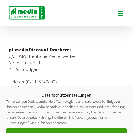
Zum
Inhalt
springen
p1 media Discount-Druckerei
c/o DMW | Deutsche Medienwerke
Nöllenstrasse 11
70195 Stuttgart
Telefon: (0711) 67498002
Telefax: (0711) 69985652
Datenschutzeinstellungen
Email: info@p1media-druckerei.de
Wir verwenden Cookies und andere Technologien auf unserer Webseite. Einige von
Internet: www.p1media-druckerei.de
ihnen sind essenziell, während andere uns helfen, diese Webseite und Ihre Erfahrung
zu verbessern. Weitere Informationen über die Verwendung Ihrer Daten finden Sie in
Online-Shop: www.p1print.de
unserer
Datenschutzerklärung
. Sie können Ihre Auswahl jederzeit unter
"Einstellungen" widerrufen oder anpassen.
UST. ID-Nr.: DE270901063
Finanzamt: FA Stuttgart I