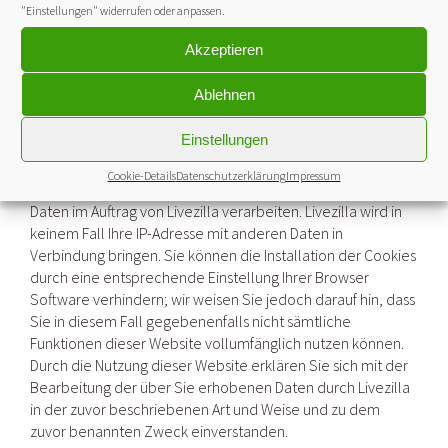
"Einstellungen" widerrufen oder anpassen.
einen Server von Livezilla übertragen und dort gespeichert.
Livezilla wird diese Informationen benutzen, um Ihre
Akzeptieren
Nutzung der Website auszuwerten, um Reports über die
Websiteaktivitäten für die Websitebetreiber
Ablehnen
zusammenzustellen und um weitere mit der
Websitenutzung und der Internetnutzung verbundene
Einstellungen
Dienstleistungen zu erbringen. Auch wird Livezilla diese
Informationen gegebenenfalls an Dritte übertragen, sofern
Cookie-Details
Datenschutzerklärung
Impressum
dies gesetzlich vorgeschrieben oder soweit Dritte diese
Daten im Auftrag von Livezilla verarbeiten. Livezilla wird in
keinem Fall Ihre IP-Adresse mit anderen Daten in
Verbindung bringen. Sie können die Installation der Cookies
durch eine entsprechende Einstellung Ihrer Browser
Software verhindern; wir weisen Sie jedoch darauf hin, dass
Sie in diesem Fall gegebenenfalls nicht sämtliche
Funktionen dieser Website vollumfänglich nutzen können.
Durch die Nutzung dieser Website erklären Sie sich mit der
Bearbeitung der über Sie erhobenen Daten durch Livezilla
in der zuvor beschriebenen Art und Weise und zu dem
zuvor benannten Zweck einverstanden.