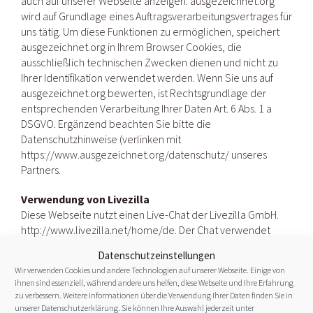
auch auf unserer Webseite anzeigen. ausgezeichnet.org
wird auf Grundlage eines Auftragsverarbeitungsvertrages für
uns tätig. Um diese Funktionen zu ermöglichen, speichert
ausgezeichnet.org in Ihrem Browser Cookies, die
ausschließlich technischen Zwecken dienen und nicht zu
Ihrer Identifikation verwendet werden. Wenn Sie uns auf
ausgezeichnet.org bewerten, ist Rechtsgrundlage der
entsprechenden Verarbeitung Ihrer Daten Art. 6 Abs. 1 a
DSGVO. Ergänzend beachten Sie bitte die
Datenschutzhinweise (verlinken mit
https://www.ausgezeichnet.org/datenschutz/ unseres
Partners.
Verwendung von Livezilla
Diese Webseite nutzt einen Live-Chat der Livezilla GmbH.
http://www.livezilla.net/home/de. Der Chat verwendet
sogenannte „Cookies“, Textdateien, die auf Ihrem
Datenschutzeinstellungen
Computer gespeichert werden und die eine Analyse der
Wir verwenden Cookies und andere Technologien auf unserer Webseite. Einige von
Benutzung der Website durch Sie ermöglichen. Die durch
ihnen sind essenziell, während andere uns helfen, diese Webseite und Ihre Erfahrung
den Cookie erzeugten Informationen über Ihre Benutzung
zu verbessern. Weitere Informationen über die Verwendung Ihrer Daten finden Sie in
dieser Website (einschließlich Ihrer IP-Adresse) wird an
unserer
Datenschutzerklärung
. Sie können Ihre Auswahl jederzeit unter