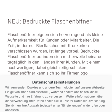
NEU: Bedruckte Flaschenöffner
Flaschenöffner eignen sich hervorragend als kleine
Aufmerksamkeit für Kunden oder Mitarbeiter. Die
Zeit, in der nur Bierflaschen mit Kronkorken
verschlossen wurden, ist lange vorbei. Bedruckte
Flaschenöffner befinden sich mittlerweile beinahe
tagtäglich in den Händen Ihrer Kunden. Mit einem
hochwertigen, dabei gleichzeitig schicken
Flaschenöffner kann sich so Ihr Firmenlogo
dauerhaft im Gedächtnis Ihrer Kunden einbrennen.
Datenschutzeinstellungen
Die Aufbringung Ihres Logos (oder Claims) erfolgt
Wir verwenden Cookies und andere Technologien auf unserer Webseite.
mithilfe der Digital LED Drucker Technologie in
Einige von ihnen sind essenziell, während andere uns helfen, diese
fotorealistischer und dauerhafter Qualität, und das
Webseite und Ihre Erfahrung zu verbessern. Weitere Informationen über
ab 1 Stück! Infos & Preise:
www.p1print.de
die Verwendung Ihrer Daten finden Sie in unserer
Datenschutzerklärung
.
Sie können Ihre Auswahl jederzeit unter "Einstellungen" widerrufen oder
anpassen.