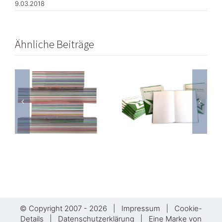
9.03.2018
Ähnliche Beiträge
Neu:
NEU:
Deckenhäng
Notizbücher
in versch.
bedruckt
en
Größen
mit Ihrem
bedruckt
Design oder
mit Ihrem
Motiv
Design/Moti
© Copyright 2007 -
2026 |
Impressum
|
Cookie-
Details
|
Datenschutzerklärung
| Eine Marke von