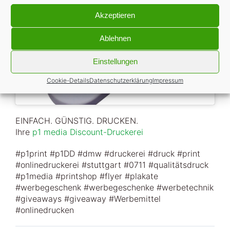
Akzeptieren
Ablehnen
Klicke hier, um Marketing-Cookies zu
akzeptieren und diesen Inhalt zu aktivieren
Einstellungen
Cookie-Details
Datenschutzerklärung
Impressum
EINFACH. GÜNSTIG. DRUCKEN.
Ihre
p1 media Discount-Druckerei
#
p1print
#
p1DD
#
dmw
#
druckerei
#
druck
#
print
#
onlinedruckerei
#
stuttgart
#0711
#
qualitätsdruck
#
p1media
#
printshop
#
flyer
#
plakate
#
werbegeschenk
#
werbegeschenke
#
werbetechnik
#
giveaways
#
giveaway
#
Werbemittel
#
onlinedrucken