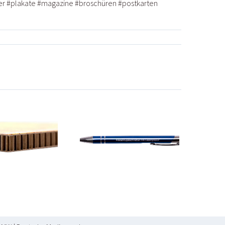
er
#
plakate
#
magazine
#
broschüren
#
postkarten
NEU:
ugelschreiber
mit
Lasergravur