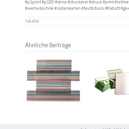
#
p1print
#
p1DD
#
dmw
#
druckerei
#
druck
#
print
#
online
#
werbetechnik
#
visitenkarten
#
textildruck
#
Rabatt
#
gi
7.08.2018
Ähnliche Beiträge
NEU:
Dec
U:
Notizbücher
in
oft-
bedruckt mit
G
karten
Ihrem Design
bedr
bkern
oder Motiv
Desi