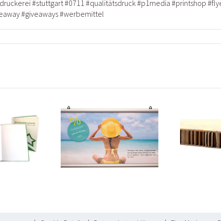
druckerei
#
stuttgart
#0711
#
qualitätsdruck
#
p1media
#
printshop
#
fly
veaway
#
giveaways
#
werbemittel
Neu:
kenhänger
 versch.
NEU: Karton
K
rößen
mit
uckt mit
Wabenstruktur
Ihrem
gn/Motiv