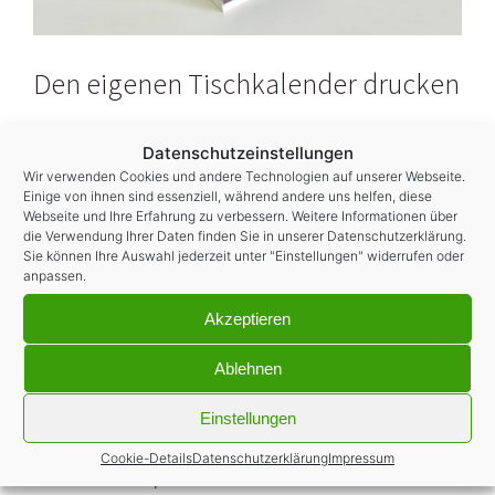
Den eigenen Tischkalender drucken
Mit unseren günstigen Tischkalendern bleiben Sie
Datenschutzeinstellungen
im Gedächtnis! Ob als Give-Away oder für den
Wir verwenden Cookies und andere Technologien auf unserer Webseite.
Eigenbedarf- nutzen Sie unsere mehrseitigen
Einige von ihnen sind essenziell, während andere uns helfen, diese
Kalender für einen beeindruckenden Auftritt. Und
Webseite und Ihre Erfahrung zu verbessern. Weitere Informationen über
die Verwendung Ihrer Daten finden Sie in unserer
Datenschutzerklärung
.
das ganze 365 Tage im Jahr! Ab 1 Stück und in
Sie können Ihre Auswahl jederzeit unter "Einstellungen" widerrufen oder
vielen Formaten zur Auswahl. Infos & Preise:
anpassen.
www.p1print.de
Akzeptieren
EINFACH. GÜNSTIG. DRUCKEN.
Ihre
p1 media Discount-Druckerei
Ablehnen
#
p1print
#
p1DD
#
dmw
#
druckerei
#
druck
#
print
Einstellungen
#
onlinedruckerei
#
stuttgart
#0711
#
qualitätsdruck
#
p1media
#
printshop
#
flyer
#
plakate
#
magazine
Cookie-Details
Datenschutzerklärung
Impressum
#
broschüren
#
postkarten
#
werbetechnik